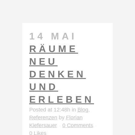
14 MAI
RÄUME
NEU
DENKEN
UND
ERLEBEN
Posted at 12:48h
in
Blog
,
Referenzen
by
Florian
Kiefersauer
0 Comments
0
Likes