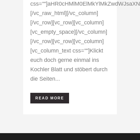
css=""]aHR0cHMlM0ElMkYlMkZwdWJsaX
[/vc_raw_html][/vc_column]
[/vc_row][vc_row][vc_column]
[vc_empty_space][/vc_column]
[/vc_row][vc_row][vc_column]
[vc_column_text css=""]Klickt
euch doch gerne einmal ins
Kochler Blatt und stöbert durch
die Seiten...
READ MORE