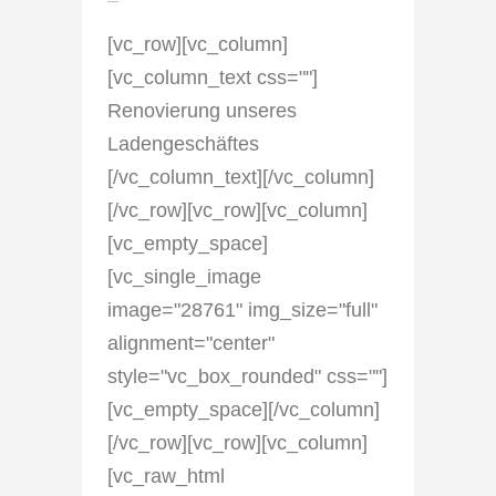
[vc_row][vc_column]
[vc_column_text css=""]
Renovierung unseres
Ladengeschäftes
[/vc_column_text][/vc_column]
[/vc_row][vc_row][vc_column]
[vc_empty_space]
[vc_single_image
image="28761" img_size="full"
alignment="center"
style="vc_box_rounded" css=""]
[vc_empty_space][/vc_column]
[/vc_row][vc_row][vc_column]
[vc_raw_html