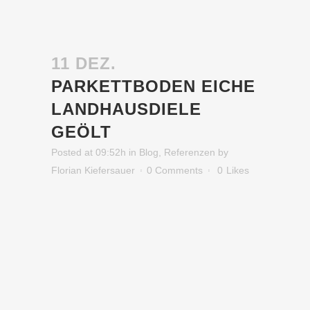
11 DEZ.
PARKETTBODEN EICHE
LANDHAUSDIELE
GEÖLT
Posted at 09:52h
in
Blog
,
Referenzen
by
Florian Kiefersauer
0 Comments
0
Likes