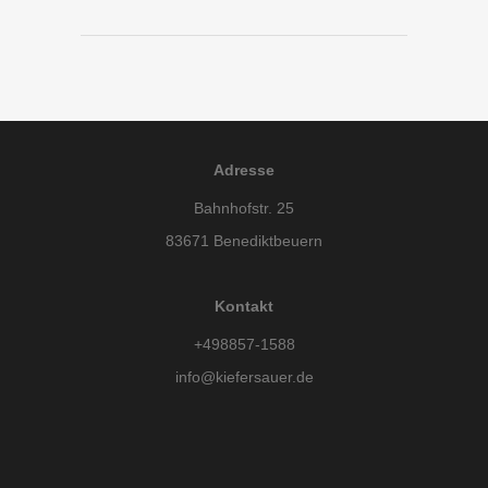
Adresse
Bahnhofstr. 25
83671 Benediktbeuern
Kontakt
+498857-1588
info@kiefersauer.de